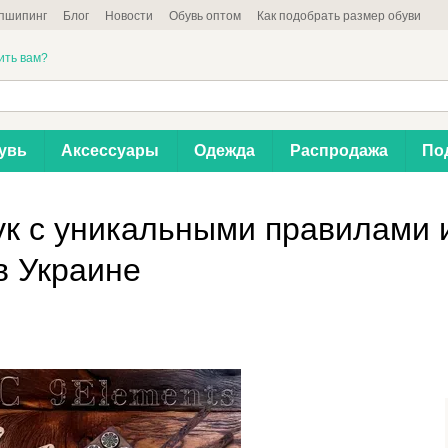
пшипинг
Блог
Новости
Обувь оптом
Как подобрать размер обуви
ить вам?
увь
Аксессуары
Одежда
Распродажа
По
ук с уникальными правилами 
в Украине