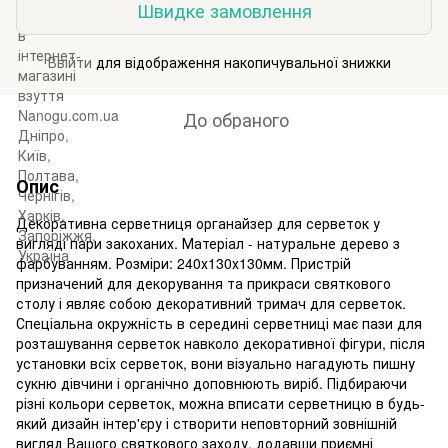
Швидке замовлення
Ввійти
для відображення накопичувальної знижки
%
До обраного
Опис
Декоративна серветниця органайзер для серветок у
вигляді пари закоханих. Матеріал - натуральне дерево з
фарбуванням. Розміри: 240х130х130мм. Пристрій
призначений для декорування та прикраси святкового
столу і являє собою декоративний тримач для серветок.
Спеціальна окружність в середині серветниці має пази для
розташування серветок навколо декоративної фігури, після
установки всіх серветок, вони візуально нагадують пишну
сукню дівчини і органічно доповнюють виріб. Підбираючи
різні кольори серветок, можна вписати серветницю в будь-
який дизайн інтер'єру і створити неповторний зовнішній
вигляд Вашого святкового заходу, додавши приємні