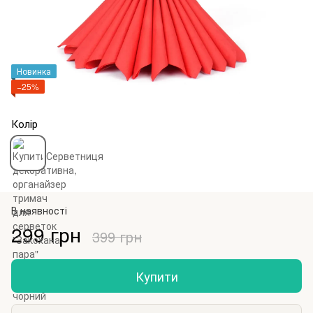
Новинка
−25%
Колір
В наявності
299 грн
399 грн
Купити