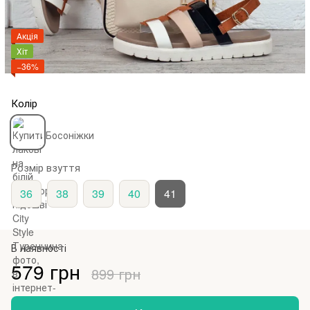
Акція
Хіт
−36%
Колір
Розмір взуття
36
38
39
40
41
В наявності
579 грн
899 грн