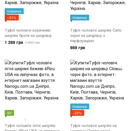
Новинка
−31%
Новинка
Туфлі чоловічі коричневі
Туфлі чоловічі шкіряні Carlo
шкіряні броги на шнурівці
чорні на шнурівці з
перфорацією
1 289 грн
1 880 грн
989 грн
Новинка
Хіт
−33%
1
Туфлі чоловічі літні шкіряні
Туфлі чоловічі шкіряні на
бежеві 4Rest USA на липучках
шнурівці Clowse чорні