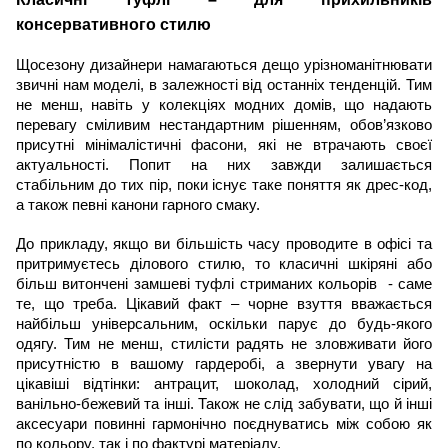
консервативного стилю
Щосезону дизайнери намагаються дещо урізноманітнювати 
звичні нам моделі, в залежності від останніх тенденцій. Тим 
не менш, навіть у колекціях модних домів, що надають 
перевагу сміливим нестандартним рішенням, обов’язково 
присутні мінімалістичні фасони, які не втрачають своєї 
актуальності. Попит на них завжди залишається 
стабільним до тих пір, поки існує таке поняття як дрес-код, 
а також певні канони гарного смаку.
До прикладу, якщо ви більшість часу проводите в офісі та 
притримуєтесь ділового стилю, то класичні шкіряні або 
більш витончені замшеві туфлі стриманих кольорів  - саме 
те, що треба. Цікавий факт – чорне взуття вважається 
найбільш універсальним, оскільки парує до будь-якого 
одягу. Тим не менш, стилісти радять не зловживати його 
присутністю в вашому гардеробі, а звернути увагу на 
цікавіші відтінки: антрацит, шоколад, холодний сірий, 
ванільно-бежевий та інші. Також не слід забувати, що й інші 
аксесуари повинні гармонічно поєднуватись між собою як 
по кольору, так і по фактурі матеріалу.