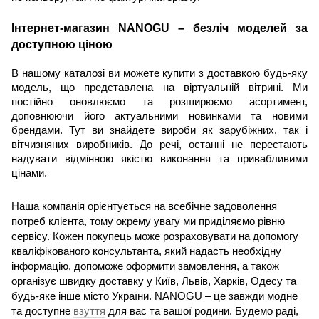
Інтернет-магазин NANOGU – безліч моделей за 
доступною ціною
В нашому каталозі ви можете купити з доставкою будь-яку 
модель, що представлена на віртуальній вітрині. Ми 
постійно оновлюємо та розширюємо асортимент, 
доповнюючи його актуальними новинками та новими 
брендами. Тут ви знайдете вироби як зарубіжних, так і 
вітчизняних виробників. До речі, останні не перестають 
надувати відмінною якістю виконання та привабливими 
цінами.
Наша компанія орієнтується на всебічне задоволення 
потреб клієнта, тому окрему увагу ми приділяємо рівню 
сервісу. Кожен покупець може розраховувати на допомогу 
кваліфікованого консультанта, який надасть необхідну 
інформацію, допоможе оформити замовлення, а також 
організує швидку доставку у Київ, Львів, Харків, Одесу та 
будь-яке інше місто України. NANOGU – це завжди модне 
та доступне 
взуття
 для вас та вашої родини. Будемо раді, 