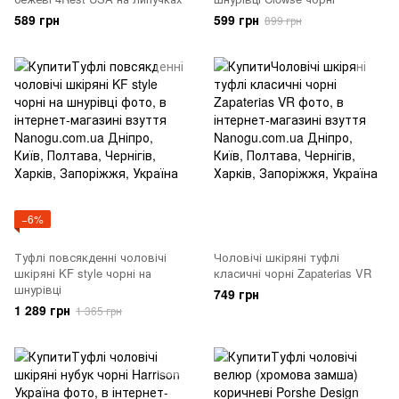
589 грн
599 грн
899 грн
−6%
Туфлі повсякденні чоловічі
Чоловічі шкіряні туфлі
шкіряні KF style чорні на
класичні чорні Zapaterias VR
шнурівці
749 грн
1 289 грн
1 365 грн