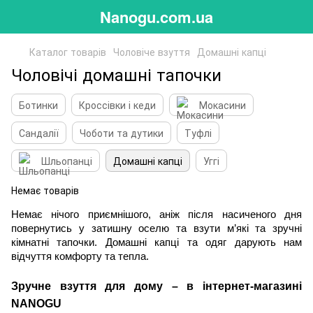
Nanogu.com.ua
Каталог товарів
Чоловіче взуття
Домашні капці
Чоловічі домашні тапочки
Ботинки
Кроссівки і кеди
Мокасини
Сандалії
Чоботи та дутики
Туфлі
Шльопанці
Домашні капці
Уггі
Немає товарів
Немає нічого приємнішого, аніж після насиченого дня 
повернутись у затишну оселю та взути м’які та зручні 
кімнатні тапочки. Домашні капці та одяг дарують нам 
відчуття комфорту та тепла.
Зручне взуття для дому – в інтернет-магазині 
NANOGU