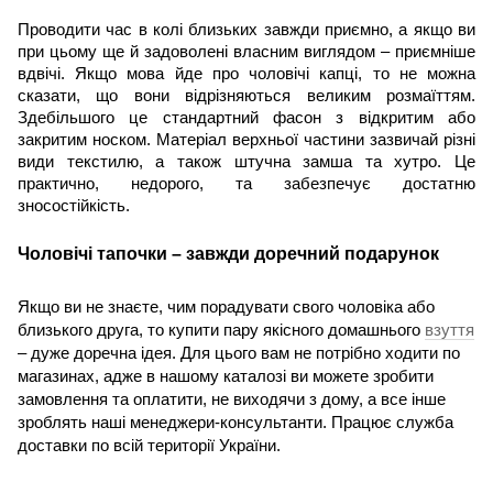
Проводити час в колі близьких завжди приємно, а якщо ви 
при цьому ще й задоволені власним виглядом – приємніше 
вдвічі. Якщо мова йде про чоловічі капці, то не можна 
сказати, що вони відрізняються великим розмаїттям. 
Здебільшого це стандартний фасон з відкритим або 
закритим носком. Матеріал верхньої частини зазвичай різні 
види текстилю, а також штучна замша та хутро. Це 
практично, недорого, та забезпечує достатню 
зносостійкість.
Чоловічі тапочки – завжди доречний подарунок
Якщо ви не знаєте, чим порадувати свого чоловіка або 
близького друга, то купити пару якісного домашнього 
взуття
– дуже доречна ідея. Для цього вам не потрібно ходити по 
магазинах, адже в нашому каталозі ви можете зробити 
замовлення та оплатити, не виходячи з дому, а все інше 
зроблять наші менеджери-консультанти. Працює служба 
доставки по всій території України. 