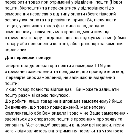
перевірити товар при отриманні у відділенні пошти (Нової
пошти, Укрпошти) та переконатися у відповідності до
замовлення незалежно від типу оплати (безготівковий
розрахунок, оплата на реквізити, приват24, післяплати
тощо), у разі якщо товар фактично не відповідає
замовленому - покупець має право відмовитися від
отримання товару - подальші дії залагоджує магазин (обмін
товару або повернення коштів), або транспортна компанія-
перевізник.
Для перевірки товару:
-зверніться до оператора пошти з номером TTN для
отримання замовлення та повідомте, що проведете огляд;
-перевірте своє замовлення, не залишаючи відділення
пошти;
-якщо товар повністю відповідає – Ви можете залишати
пошту разом зі своєю покупкою.
Що робити, якщо товар не відповідає замовленому? Якщо
Ви виявили, що товар пошкоджений, має неповну
комплектацію або Вам видали і зовсім не Ваше замовлення -
зверніться до оператора пошти з проханням про заяву та
заповніть "Акт огляду" вказавши в ньому всі нюанси, після
чого - відмовляєтесь від отримання посилки та уточнюєте