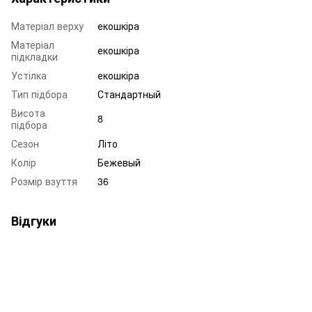
Матеріал верху
екошкіра
Матеріал
екошкіра
підкладки
Устілка
екошкіра
Тип підбора
Стандартный
Висота
8
підбора
Сезон
Літо
Колір
Бежевый
Розмір взуття
36
Відгуки