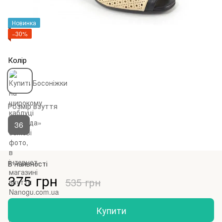
Новинка
−30%
Колір
Розмір взуття
36
В наявності
375 грн
535 грн
Купити