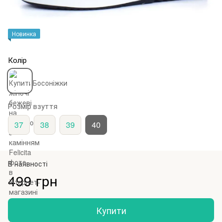
Новинка
Колір
Розмір взуття
37
38
39
40
В наявності
499 грн
Купити