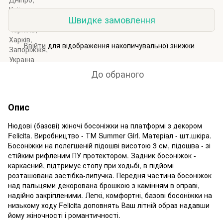
Швидке замовлення
Ввійти
для відображення накопичувальної знижки
%
До обраного
Опис
Нюдові (базові) жіночі босоніжки на платформі з декором
Felicita. Виробництво - ТМ Summer Girl. Матеріал - шт.шкіра.
Босоніжки на полегшеній підошві висотою 3 см, підошва - зі
стійким рифленим ПУ протектором. Задник босоніжок -
каркасний, підтримує стопу при ходьбі, в підйомі
розташована застібка-липучка. Передня частина босоніжок
над пальцями декорована брошкою з камінням в оправі,
надійно закріпленими. Легкі, комфортні, базові босоніжки на
низькому ходу Felicita доповнять Ваш літній образ надавши
йому жіночності і романтичності.