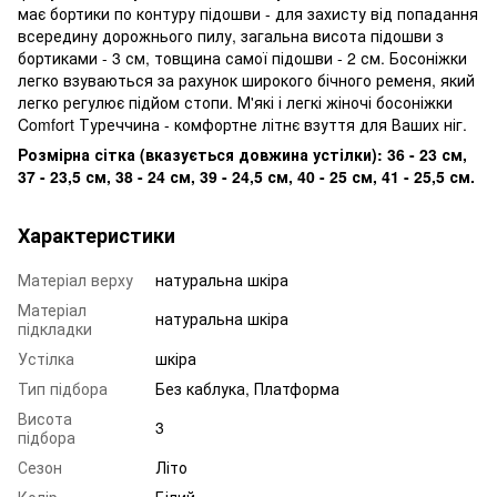
має бортики по контуру підошви - для захисту від попадання
всередину дорожнього пилу, загальна висота підошви з
бортиками - 3 см, товщина самої підошви - 2 см. Босоніжки
легко взуваються за рахунок широкого бічного ременя, який
легко регулює підйом стопи. М'які і легкі жіночі босоніжки
Comfort Туреччина - комфортне літнє взуття для Ваших ніг.
Розмірна сітка (вказується довжина устілки): 36 - 23 см,
37 - 23,5 см, 38 - 24 см, 39 - 24,5 см, 40 - 25 см, 41 - 25,5 см.
Характеристики
Матеріал верху
натуральна шкіра
Матеріал
натуральна шкіра
підкладки
Устілка
шкіра
Тип підбора
Без каблука, Платформа
Висота
3
підбора
Сезон
Літо
Колір
Білий