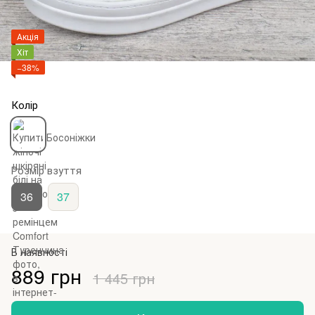
Акція
Хіт
−38%
Колір
Розмір взуття
36
37
В наявності
889 грн
1 445 грн