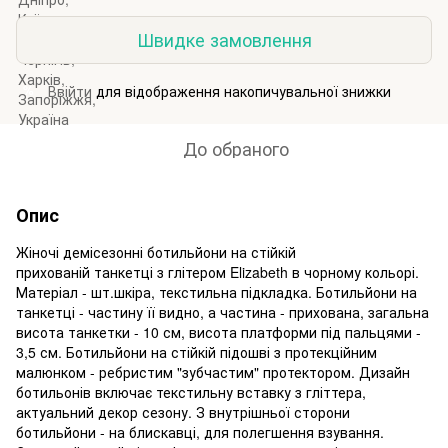
Швидке замовлення
Ввійти
для відображення накопичувальної знижки
%
До обраного
Опис
Жіночі демісезонні ботильйони на стійкій
прихованій танкетці з глітером Elizabeth в чорному кольорі.
Матеріал - шт.шкіра, текстильна підкладка. Ботильйони на
танкетці - частину її видно, а частина - прихована, загальна
висота танкетки - 10 см, висота платформи під пальцями -
3,5 см. Ботильйони на стійкій підошві з протекційним
малюнком - ребристим "зубчастим" протектором. Дизайн
ботильонів включає текстильну вставку з гліттера,
актуальний декор сезону. З внутрішньої сторони
ботильйони - на блискавці, для полегшення взування.