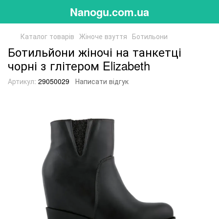
Nanogu.com.ua
Каталог товарів
Жіноче взуття
Ботильони
Ботильйони жіночі на танкетці
чорні з глітером Elizabeth
Артикул:
29050029
Написати відгук