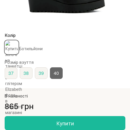
Колір
Розмір взуття
37
38
39
40
В наявності
865 грн
Купити