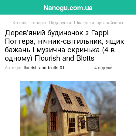
Nanogu.com.ua
Каталог товарів
Подарунки
Шкатулки, органайзеры
Дерев'яний будиночок з Гаррі
Поттера, нічник-світильник, ящик
бажань і музична скринька (4 в
одному) Flourish and Blotts
Артикул:
flourish-and-blotts-01
4 відгуки