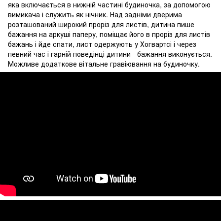
яка включається в нижній частині будиночка, за допомогою
вимикача і служить як нічник. Над задніми дверима
розташований широкий проріз для листів, дитина пише
бажання на аркуші паперу, поміщає його в проріз для листів
бажань і йде спати, лист одержують у Хогвартсі і через
певний час і гарній поведінці дитини - бажання виконується.
Можливе додаткове вітальне гравіювання на будиночку.