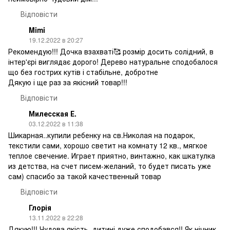
Відповісти
Mimi
19.12.2022 в 20:27
Рекомендую!!! Дочка взахваті🥰 розмір досить солідний, в
інтер'єрі виглядає дорого! Дерево натуральне сподобалося
що без гострих кутів і стабільне, добротне
Дякую і ще раз за якісний товар!!!
Відповісти
Милесская Е.
03.12.2022 в 11:38
Шикарная..купили ребенку на св.Николая на подарок,
текстили сами, хорошо светит на комнату 12 кв., мягкое
теплое свечение. Играет приятно, винтажно, как шкатулка
из детства, на счет писем-желаний, то будет писать уже
сам) спасибо за такой качественный товар
Відповісти
Глорія
13.11.2022 в 22:28
Дякую!!! Чудова якість, дитині дуже сподобався!! Як нічник