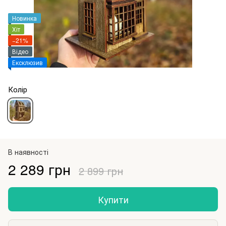
Новинка
Хіт
−21%
Відео
Ексклюзив
Колір
В наявності
2 289 грн
2 899 грн
Купити