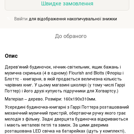
Швидке замовлення
Ввійти
для відображення накопичувальної знижки
%
До обраного
Опис
Дерев'яний будиночок, нічник-світильник, ящик бажань і
музична скринька (4 в одному) Flourish and Blotts (Флоріш і
Блоттс - книгарня, в якій продається величезна кількість
чарівних книг. У цьому магазині школярі (у тому числі Гаррі
Поттер) і його друзі купують підручники для Хогвартсу.)
Матеріал – дерево. Розміри: 160х190х310мм.
Усередині будиночка-книгарні з Гаррі Поттера розташований
механічний музичний пристрій, обертаючи ручку якого грає
мелодія з фільму. Задні дверцята будиночка відкриваються
і мають металеві петлі та замок. За цими дверима
розташована LED свічка на батарейках (ідуть у комплекті),