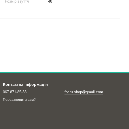
Розмір взуття
40
Контактна інформація
067 871-85-33
for.ru.shop@gmail.com
Передзвонити вам?