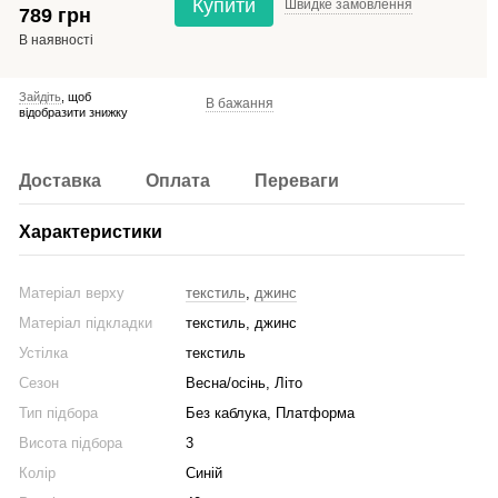
Купити
Швидке
замовлення
789 грн
В наявності
Зайдіть
, щоб
В бажання
відобразити знижку
Доставка
Оплата
Переваги
Характеристики
Матеріал верху
текстиль
,
джинс
Матеріал підкладки
текстиль, джинс
Устілка
текстиль
Сезон
Весна/осінь, Літо
Тип підбора
Без каблука, Платформа
Висота підбора
3
Колір
Синій