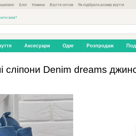
шипиінг
Блог
Новини
Взуття оптом
Як підібрати розмір взуття
нити вам?
зуття
Аксесуари
Одяг
Розпродаж
Под
і сліпони Denim dreams джинс