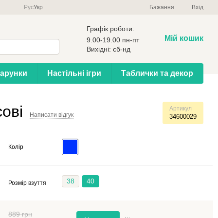
Рус
Укр
Бажання
Вхід
Графік роботи:
Мій кошик
9.00-19.00 пн-пт
Вихідні: сб-нд
арунки
Настільні ігри
Таблички та декор
ові
Артикул
Написати відгук
34600029
Колір
38
40
Розмір взуття
889 грн