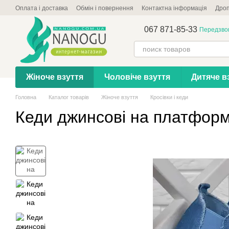
Перейти до основного контенту
Оплата і доставка
Обмін і повернення
Контактна інформація
Дроп
067 871-85-33
Передзво
Жіноче взуття
Чоловіче взуття
Дитяче в
Головна
Каталог товарів
Жіноче взуття
Кросівки і кеди
Кеди джинсові на платформ