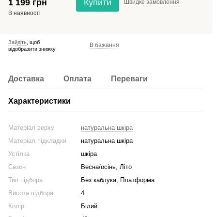
1 199 грн
Купити
Швидке
замовлення
В наявності
Зайдіть
, щоб
В бажання
відобразити знижку
Доставка
Оплата
Переваги
Характеристики
Матеріал верху
натуральна шкіра
Матеріал підкладки
натуральна шкіра
Устілка
шкіра
Сезон
Весна/осінь, Літо
Тип підбора
Без каблука, Платформа
Висота підбора
4
Колір
Білий