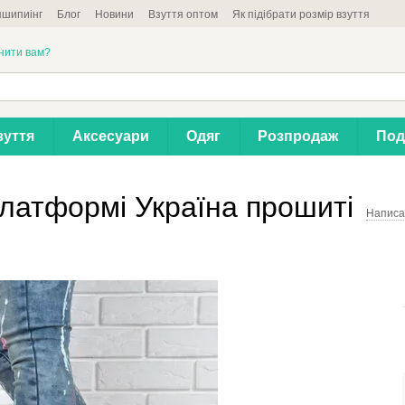
шипиінг
Блог
Новини
Взуття оптом
Як підібрати розмір взуття
нити вам?
зуття
Аксесуари
Одяг
Розпродаж
Под
 платформі Україна прошиті
Написат