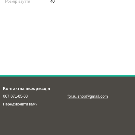
Розмір взуття
40
Контактна інформація
067 871-85-33
for.ru.shop@gmail.com
Передзвонити вам?