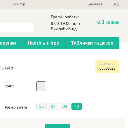
Рус
Укр
Бажання
Вхід
Графік роботи:
Мій кошик
9.00-19.00 пн-пт
Вихідні: сб-нд
арунки
Настільні ігри
Таблички та декор
Артикул
и відгук
35890029
Колір
36
37
39
40
Розмір взуття