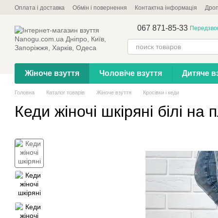
Перейти до основного контенту
Оплата і доставка
Обмін і повернення
Контактна інформація
Дроп
067 871-85-33
Передзво
Жіноче взуття
Чоловіче взуття
Дитяче в
Головна
Каталог товарів
Жіноче взуття
Кросівки і кеди
Кеди жіночі шкіряні білі на