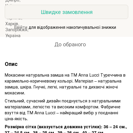
Швидке замовлення
Ввійти
для відображення накопичувальної знижки
%
До обраного
Опис
Мокасини натуральна замша на ТМ Anna Lucci Туреччина в
карамельно-коричневому кольорі. Матеріал – натуральна
замша, шкіра. Гнучкі, легкі, натуральні та дихаючі жіночі
мокасини.
Стильний, сучасний дизайн поєднується з натуральними
матеріалами, легкістю та високим комфортом. Фабричне
взуття від ТМ Anna Lucci – найкращий вибір у поєднанні
ціна-якість.
Розмірна сітка (вказується довжина устілки): 36 – 24 см.,
37 – 24,5 см., 38 – 25 см., 39 – 26 см., 40 – 27 см.