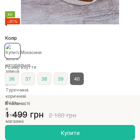
Хіт
−31%
Колір
Розмір взуття
36
37
38
39
40
В наявності
1 499 грн
2 180 грн
Купити