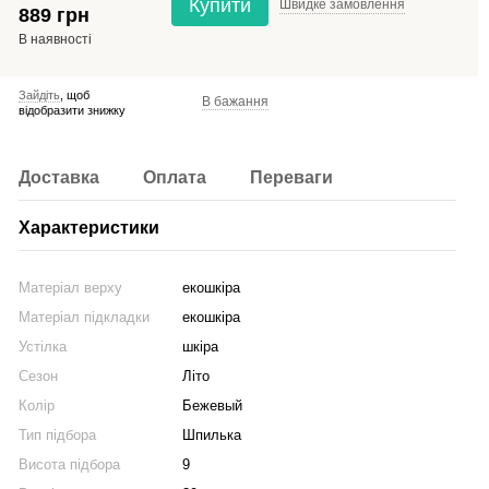
Купити
Швидке
замовлення
889 грн
В наявності
Зайдіть
, щоб
В бажання
відобразити знижку
Доставка
Оплата
Переваги
Характеристики
Матеріал верху
екошкіра
Матеріал підкладки
екошкіра
Устілка
шкіра
Сезон
Літо
Колір
Бежевый
Тип підбора
Шпилька
Висота підбора
9