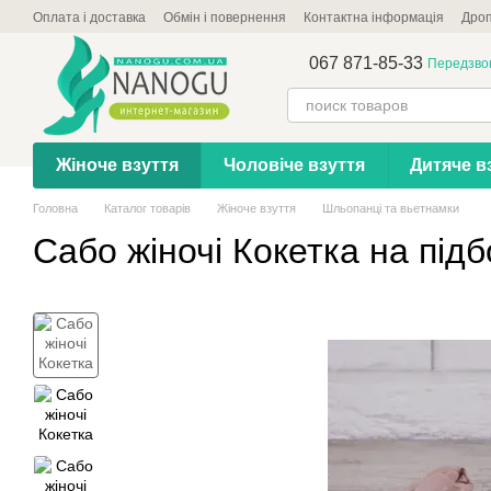
Перейти до основного контенту
Оплата і доставка
Обмін і повернення
Контактна інформація
Дроп
067 871-85-33
Передзво
Жіноче взуття
Чоловіче взуття
Дитяче в
Головна
Каталог товарів
Жіноче взуття
Шльопанці та вьетнамки
Сабо жіночі Кокетка на під