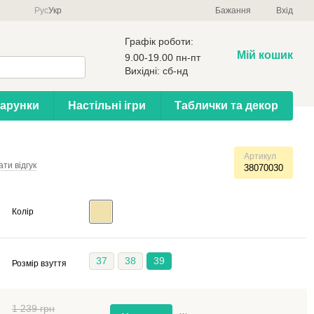
Рус
Укр
Бажання
Вхід
Графік роботи:
Мій кошик
9.00-19.00 пн-пт
Вихідні: сб-нд
арунки
Настільні ігри
Таблички та декор
Артикул
ти відгук
38070030
Колір
37
38
39
Розмір взуття
1 239 грн