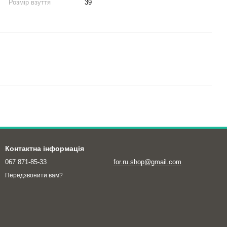
Розмір взуття
39
Контактна інформація
067 871-85-33
for.ru.shop@gmail.com
Передзвонити вам?