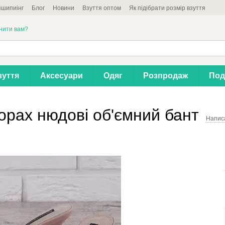
шипиінг
Блог
Новини
Взуття оптом
Як підібрати розмір взуття
нити вам?
зуття
Аксесуари
Одяг
Розпродаж
Под
борах нюдові об'ємний бант
Написа