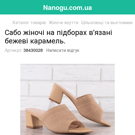
Nanogu.com.ua
Каталог товарів
Жіноче взуття
Шльопанці та вьетнамки
Сабо жіночі на підборах в'язані
бежеві карамель.
Артикул:
38430028
Написати відгук