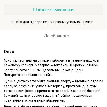
Швидке замовлення
Ввійти
для відображення накопичувальної знижки
%
До обраного
Опис
Жіночі шльопанці на стійких підборах з в'язаним верхом, в
бежевому кольорі. Матеріал – текстиль. Широкий, стійкий
каблук висотою – 6 см., ідеальний на кожен день.
Поліуретанова підошва, стійкі.
Щільна, дихаюча та м'яка тканина зверху – ідеально сяде по
стопі, за рахунок гнучкості матеріалу, протягом дня буде
легко та комфортно прилягати по стопі. Ідеальний базовий
бежевий колір створює Ваш літній образ, поєднується
практично з усіма літніми вбраннями.
Розмірна сітка (вказується довжина устілки): 36 – 23,5