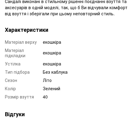
Сандалі виконані в стильному рішенні поєднанні взуття та
аксесуарів в одній моделі, так, що б Ви відчували комфорт
від взуття і зберігали при цьому неповторний стиль.
Характеристики
Матеріал верху
екошкіра
Матеріал
екошкіра
підкладки
Устілка
екошкіра
Тип підбора
Без каблука
Сезон
Літо
Колір
Зелений
Розмір взуття
40
Відгуки