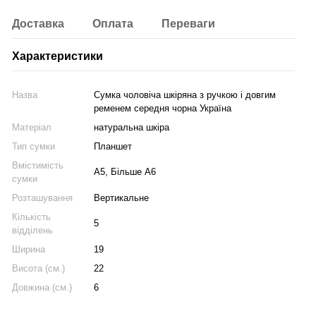
Доставка
Оплата
Переваги
Характеристики
Назва
Сумка чоловіча шкіряна з ручкою і довгим
ременем середня чорна Україна
Матеріал
натуральна шкіра
Тип сумки
Планшет
Вмістимість
А5, Більше А6
сумки
Розташування
Вертикальне
Кількість
5
відділень
Ширина
19
Висота (см.)
22
Довжина (см.)
6