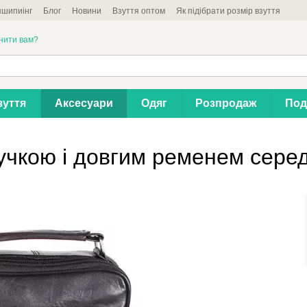
шипиінг
Блог
Новини
Взуття оптом
Як підібрати розмір взуття
нити вам?
зуття
Аксесуари
Одяг
Розпродаж
Под
ручкою і довгим ременем сере