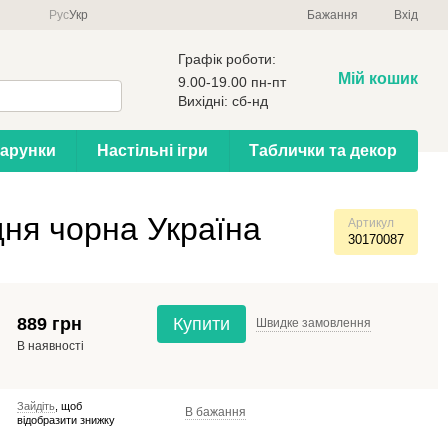
Рус
Укр
Бажання
Вхід
Графік роботи:
Мій кошик
9.00-19.00 пн-пт
Вихідні: сб-нд
арунки
Настільні ігри
Таблички та декор
дня чорна Україна
Артикул
30170087
889 грн
Купити
Швидке
замовлення
В наявності
Зайдіть
, щоб
В бажання
відобразити знижку