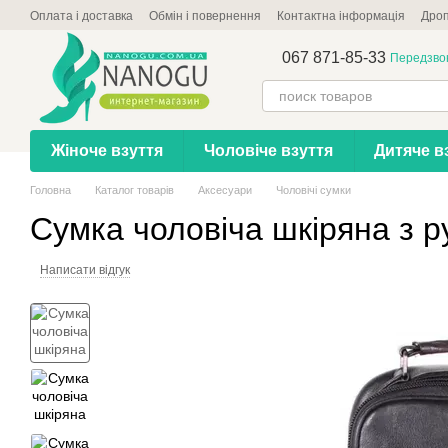
Перейти до основного контенту
Оплата і доставка
Обмін і повернення
Контактна інформація
Дроп
067 871-85-33
Передзво
Жіноче взуття
Чоловіче взуття
Дитяче в
Головна
Каталог товарів
Аксесуари
Чоловічі сумки
Сумка чоловіча шкіряна з 
Написати відгук