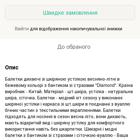
Швидке замовлення
Ввійти
для відображення накопичувальної знижки
%
До обраного
Опис
Балетки дихаючі зі шкіряною устілкою весняно-літні в
бежевому кольорі з бантиком зі стразами "Diamond". Країна
виробник - Китай. Матеріал - шт.шкіра, устілка - натуральна
шкіра, сіточка. Балетки - модний хіт сезону у виконанні
шкіряної устілки і каркаса зі шт.шкіри в поєднанні з вуаллю
бічних частин з текстильними вкрапленнями. Балетки
підходять для носіння в сезон весна-літо, вони дихають,
мають відкритий вид і шкіряну устілку для комфортного
використання навіть без шкарпетки. Шикарні і модні
балетки з бантиком зі стразами і сіточкою-вуаллю - Ваша