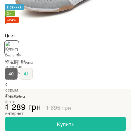
Новинка
Хит
−24%
Цвет
Размер обуви
40
41
В наличии
1 289 грн
1 695 грн
Купить