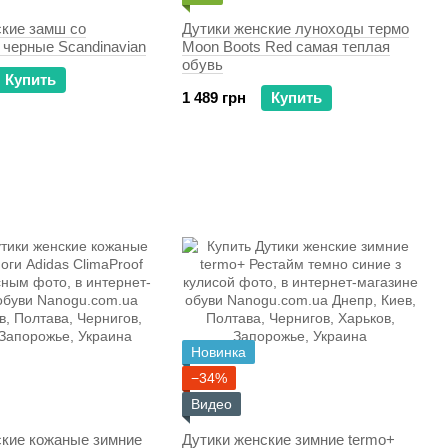
ские замш со
Дутики женские луноходы термо
 черные Scandinavian
Moon Boots Red самая теплая
обувь
Купить
1 489 грн
Купить
Новинка
−34%
Видео
ские кожаные зимние
Дутики женские зимние termo+