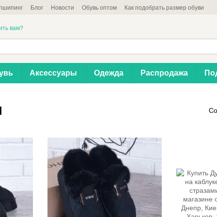
пшипинг
Блог
Новости
Обувь оптом
Как подобрать размер обуви
ить вам?
увь
Аксессуары
Одежда
Распродажа
По
ы
Со