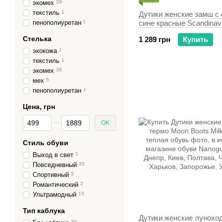
экомех
39
текстиль
1
Дутики женские замш с
пенополиуретан
1
сине красные Scandinav
Стелька
1 289 грн
Купить
экокожа
1
текстиль
1
экомех
38
мех
5
пенополиуретан
1
Цена, грн
От Цена, грн
До Цена, грн
OK
Стиль обуви
Выход в свет
1
Повседневный
35
Спортивный
5
Романтический
2
Ультрамодный
15
Тип каблука
Дутики женские лунохо
39