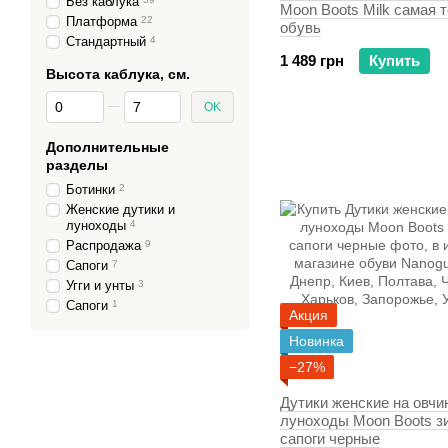
Без каблука
Moon Boots Milk самая 
Платформа
22
обувь
Стандартный
4
1 489 грн
Купить
Высота каблука, см.
От Высота каблука, см.
До Высота каблука, см.
OK
Дополнительные
разделы
Ботинки
2
Женские дутики и
луноходы
4
Распродажа
9
Сапоги
7
Угги и унты
3
Сапоги
1
Акция
Новинка
−27%
Дутики женские на овчи
луноходы Moon Boots з
сапоги черные