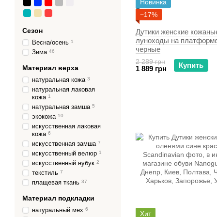
Новинка
−17%
Сезон
Дутики женские кожаны
луноходы на платформе
Весна/осень
1
черные
Зима
46
2 289 грн
Купить
Материал верха
1 889 грн
натуральная кожа
3
натуральная лаковая
кожа
1
натуральная замша
5
экокожа
10
искусственная лаковая
кожа
6
искусственная замша
7
искусственный велюр
1
искусственный нубук
2
текстиль
7
плащевая ткань
37
Материал подкладки
натуральный мех
6
Хит