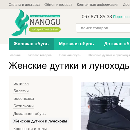
Перейти к основному контенту
Оплата и доставка
Обмен и возврат
Контактная информация
Дро
067 871-85-33
Перезвон
Женская обувь
Мужская обувь
Детская об
Главная
Каталог товаров
Женская обувь
Женские дутики и луноходы
Женские дутики и луноход
Ботинки
Балетки
Босоножки
Ботильоны
Домашняя обувь
Женские дутики и луноходы
Кроссовки и кеды