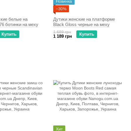
Новинка
−30%
ские белые на
Дутики женские на платформе
76 ботинки на меху
Black Gloss черные на меху
1 689 грн
Купить
Купить
1 189 грн
Хит