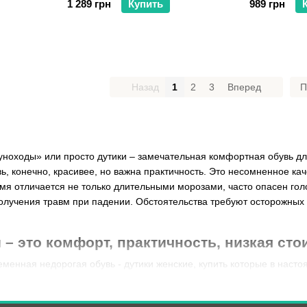
1 289 грн
Купить
989 грн
Назад
1
2
3
Вперед
П
уноходы» или просто дутики – замечательная комфортная обувь дл
ь, конечно, красивее, но важна практичность. Это несомненное кач
мя отличается не только длительными морозами, часто опасен голо
получения травм при падении. Обстоятельства требуют осторожных 
 – это комфорт, практичность, низкая ст
енная недорогая обувь - дутики женские, купить которые в насто
 например:
ают от холода, влаги (выполнены в три слоя: водоотталкивающий 