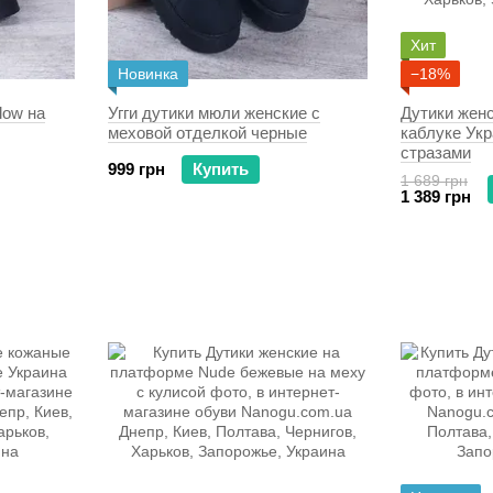
Хит
Новинка
−18%
low на
Угги дутики мюли женские с
Дутики жен
меховой отделкой черные
каблуке Укр
стразами
999 грн
Купить
1 689 грн
1 389 грн