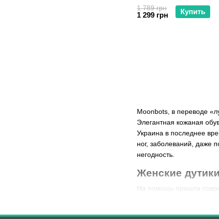
1 789 грн
Купить
1 299 грн
Moonbots, в переводе «л
Элегантная кожаная обув
Украина в последнее вре
ног, заболеваний, даже 
негодность.
Женские дутики
На помощь пришла соврем
признанных достоинств,
они прекрасно защищ