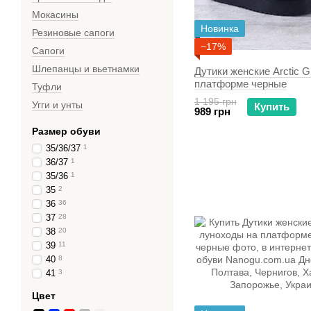
Мокасины
Новинка
Резиновые сапоги
−17%
Сапоги
Шлепанцы и вьетнамки
Дутики женские Arctic G
платформе черные
Туфли
1 195 грн
Угги и унты
Купить
989 грн
Размер обуви
35/36/37
1
36/37
1
35/36
1
35
2
36
36
37
28
38
20
39
11
40
8
41
3
Цвет