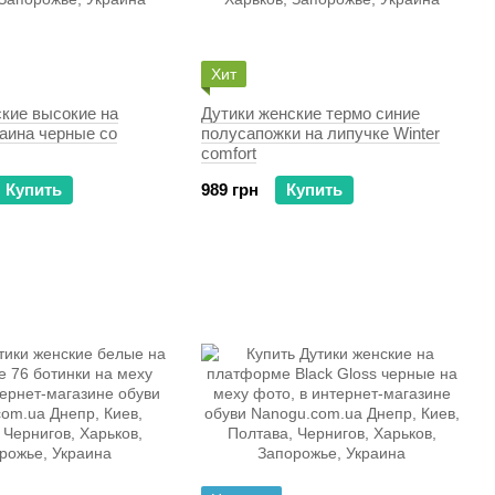
Хит
ские высокие на
Дутики женские термо синие
аина черные со
полусапожки на липучке Winter
comfort
Купить
989 грн
Купить