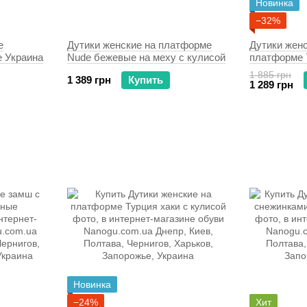
Новинка
−32%
е
Дутики женские на платформе
Дутики жен
 Украина
Nude бежевые на меху с кулисой
платформе 
1 885 грн
1 389 грн
Купить
1 289 грн
Новинка
−24%
Хит