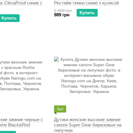
as ClimaProof синие с
Рестайм темно синие з кулисой
1 499 грн
Купить
989 грн
Купить
Хит
кие зимние черные с
Дутики женские высокие зимние
she Black&Red
сапоги Super Gear бирюзовые на
липучках