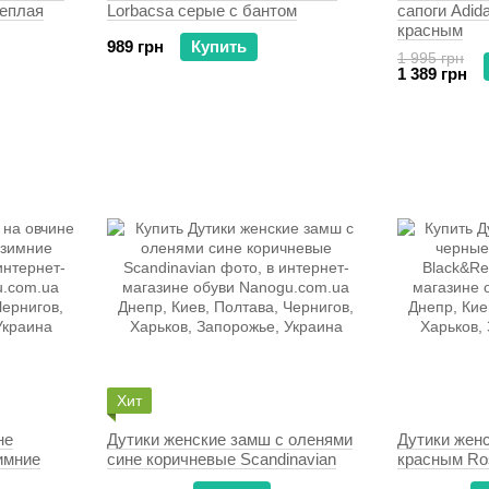
теплая
Lorbacsa серые с бантом
сапоги Adid
красным
989 грн
Купить
1 995 грн
1 389 грн
Хит
не
Дутики женские замш с оленями
Дутики женс
имние
сине коричневые Scandinavian
красным Ro