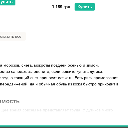
Купить
1 189 грн
Купить
оказать все
я морозов, снега, мокроты поздней осенью и зимой.
ество сапожек вы оцените, если решите купить дутики.
лед, а тающий снег приносит слякоть. Есть риск промерзания
передвижений, да и обычная обувь из кожи быстро приходит в
оимость
ящее время совсем не представляет труда. У дутиков много
верхний, термический средний, утеплительный внутренний,