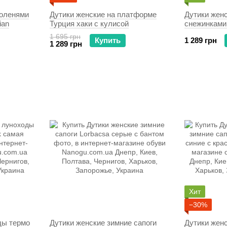
 оленями
Дутики женские на платформе
Дутики жен
ian
Турция хаки с кулисой
снежинками
1 695 грн
Купить
1 289 грн
1 289 грн
Хит
−30%
ды термо
Дутики женские зимние сапоги
Дутики жен