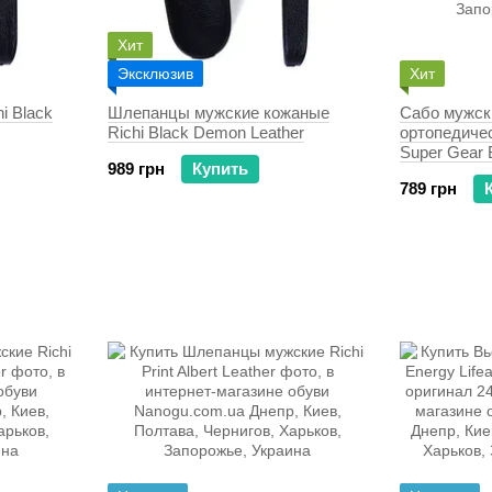
Хит
Эксклюзив
Хит
i Black
Шлепанцы мужские кожаные
Сабо мужск
Richi Black Demon Leather
ортопедиче
Super Gear 
989 грн
Купить
789 грн