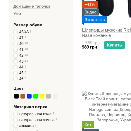
−41%
Домашние тапочки
Видео
Угги
Эксклюзив
Размер обуви
Шлепанцы мужские Rich
45/46
3
Nasa кожаные
47
1
1 689 грн
40
10
Купить
989 грн
41
18
42
13
43
14
44
9
45
6
46
3
Цвет
Материал верха
натуральная кожа
1
натуральная замша
1
Хит
экокожа
2
3