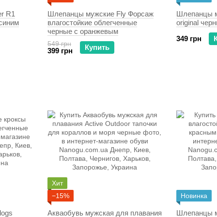
er R1
Шлепанцы мужские Fly Форсаж
Шлепанцы м
 синим
влагостойкие облегченные
original че
черные с оранжевым
349 грн
549 грн
Купить
399 грн
Хит
−15%
Новинка
logs
Акваобувь мужская для плавания
Шлепанцы м