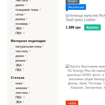
текстиль
Видео
джинс
1
Эксклюзив
плащевая ткань
4
сетка
2
Шлепанцы мужские Rich
резина
3
Твой принт Leather
полимер
2
1 289 грн
Купить
ЭВА
4
ПВХ
11
Материал подкладки
натуральная кожа
5
текстиль
5
джинс
1
резина
2
ЭВА
1
ПВХ
7
Стелька
кожа
1
экокожа
3
текстиль
1
ПВХ
11
ЭВА
4
−44%