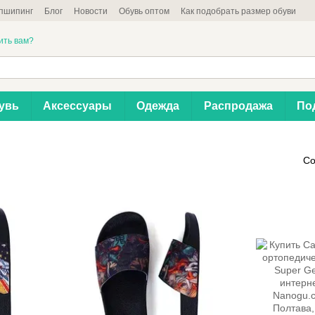
пшипинг
Блог
Новости
Обувь оптом
Как подобрать размер обуви
ить вам?
увь
Аксессуары
Одежда
Распродажа
По
Со