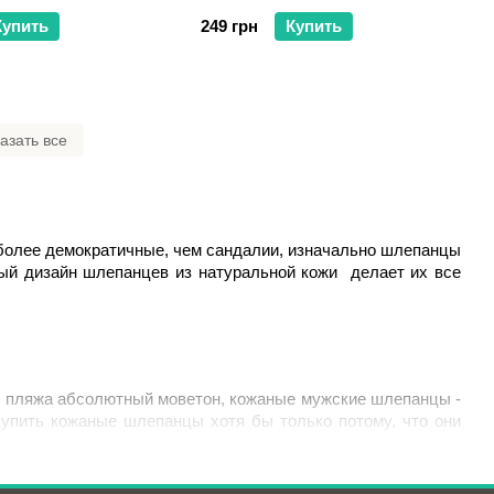
Купить
249 грн
Купить
азать все
 более демократичные, чем сандалии, изначально шлепанцы 
ый дизайн шлепанцев из натуральной кожи  делает их все 
и  пляжа абсолютный моветон, кожаные мужские шлепанцы - 
купить кожаные шлепанцы хотя бы только потому, что они 
 эргономичная стелька   не скользит, а качественный верх 