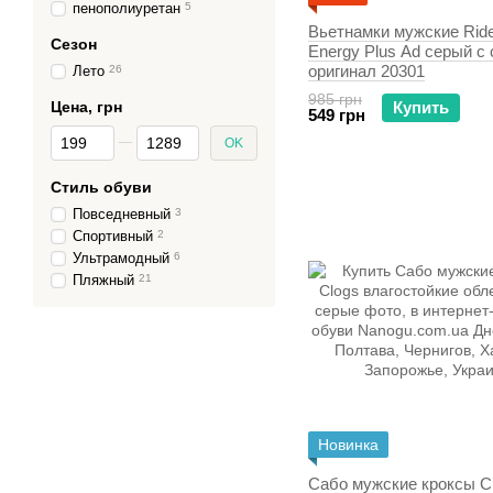
пенополиуретан
5
Вьетнамки мужские Rid
Сезон
Energy Plus Ad серый с
оригинал 20301
Лето
26
985 грн
Цена, грн
Купить
549 грн
От Цена, грн
До Цена, грн
OK
Стиль обуви
Повседневный
3
Спортивный
2
Ультрамодный
6
Пляжный
21
Новинка
Сабо мужские кроксы C