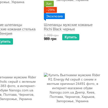
Хит
−29%
Эксклюзив
ие шлепанцы
Шлепанцы мужские кожаные
ские кожаная стелька
Richi Black черные
Венгрия
1 399 грн
Купить
989 грн
Купить