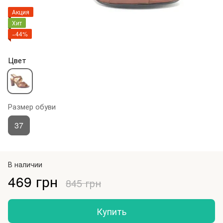
Акция
Хит
−44%
Цвет
Размер обуви
37
В наличии
469 грн
845 грн
Купить