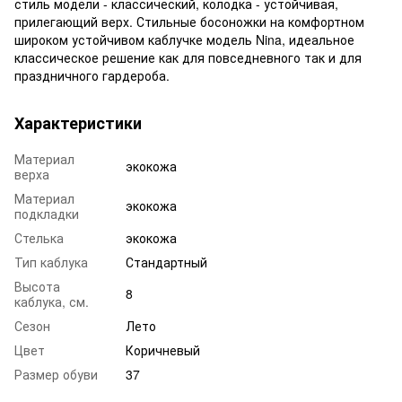
стиль модели - классический, колодка - устойчивая,
прилегающий верх. Стильные босоножки на комфортном
широком устойчивом каблучке модель Nina, идеальное
классическое решение как для повседневного так и для
праздничного гардероба.
Характеристики
Материал
экокожа
верха
Материал
экокожа
подкладки
Стелька
экокожа
Тип каблука
Стандартный
Высота
8
каблука, см.
Сезон
Лето
Цвет
Коричневый
Размер обуви
37