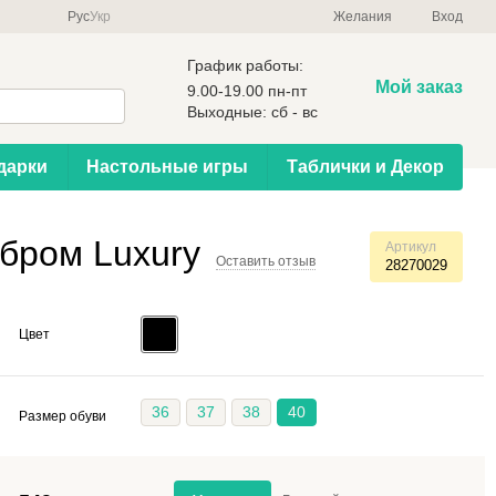
Рус
Укр
Желания
Вход
График работы:
Мой заказ
9.00-19.00 пн-пт
Выходные: сб - вс
дарки
Настольные игры
Таблички и Декор
бром Luxury
Артикул
Оставить отзыв
28270029
Цвет
36
37
38
40
Размер обуви