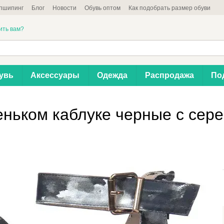
пшипинг
Блог
Новости
Обувь оптом
Как подобрать размер обуви
ить вам?
увь
Аксессуары
Одежда
Распродажа
По
ньком каблуке черные с сере