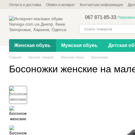
Перейти к основному контенту
Оплата и доставка
Обмен и возврат
Контактная информация
Дро
067 871-85-33
Перезвон
Женская обувь
Мужская обувь
Детская об
Главная
Каталог товаров
Женская обувь
Босоножки
Босоножки женские на мале