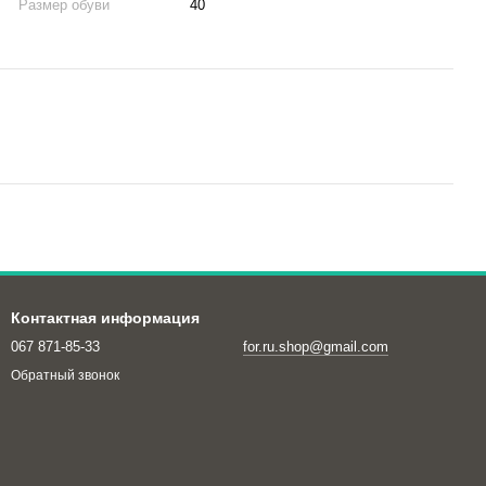
Размер обуви
40
Контактная информация
067 871-85-33
for.ru.shop@gmail.com
Обратный звонок