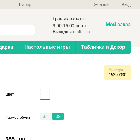
Рус
Укр
Желания
Вход
График работы:
Мой заказ
9.00-19.00 пн-пт
Выходные: сб - вс
дарки
Настольные игры
Таблички и Декор
Артикул
15320030
Цвет
38
39
Размер обуви
385 грн