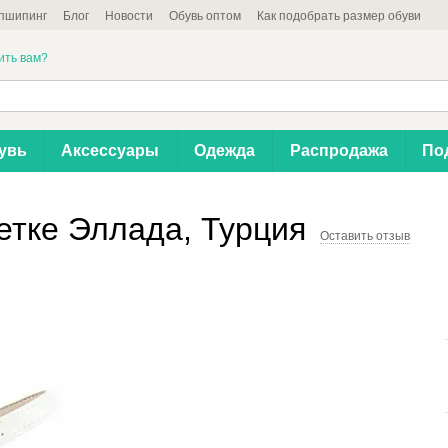
пшипинг
Блог
Новости
Обувь оптом
Как подобрать размер обуви
ить вам?
увь
Аксессуары
Одежда
Распродажа
По
етке Эллада, Турция
Оставить отзыв