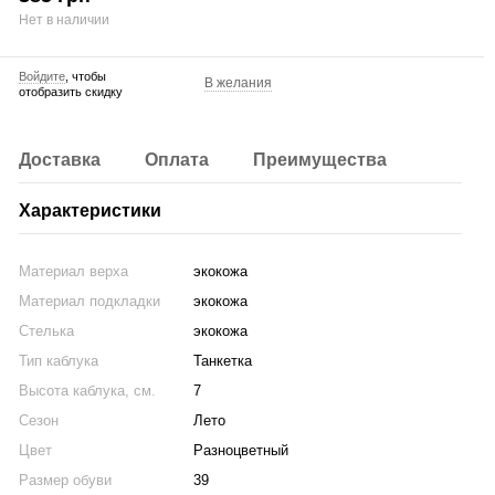
Нет в наличии
Войдите
, чтобы
В желания
отобразить скидку
Доставка
Оплата
Преимущества
Характеристики
Материал верха
экокожа
Материал подкладки
экокожа
Стелька
экокожа
Тип каблука
Танкетка
Высота каблука, см.
7
Сезон
Лето
Цвет
Разноцветный
Размер обуви
39