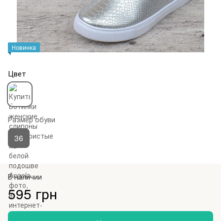
Новинка
Цвет
Размер обуви
36
В наличии
595 грн