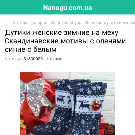
Nanogu.com.ua
Каталог товаров
Женская обувь
Женские дутики и луно
Дутики женские зимние на меху
Скандинавские мотивы с оленями
синие с белым
Артикул:
31800029
1 отзыв