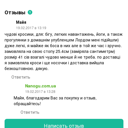
Отзывы
1
Майя
19.02.2017 в 13:19
чудові кросики, для: бігу, легких навантажень, йоги, а також
прогулянки з домашнім улубленцем Лордом мені підійшли)
дуже легкі, я майже як боса в них але в той же час і зручно.
замовляла на свою стопу 25.4см (заміряла сантиметрм)
розмір 41 сів взагалі чудово менше й не треба. по доставці
я замовляла кроси і ще носочки і доставка вийшла
безкоштовною. дякую.
Ответить
Nanogu.com.ua
19.02.2017 в 13:28
Майя, благодарим Вас за покупку и отзыв,
обращайтесь!
Ответить
Написать отзыв