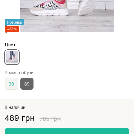
Новинка
−38%
Цвет
Размер обуви
38
39
В наличии
489 грн
785 грн