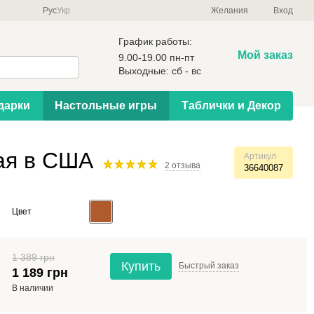
Рус
Укр
Желания
Вход
График работы:
Мой заказ
9.00-19.00 пн-пт
Выходные: сб - вс
дарки
Настольные игры
Таблички и Декор
ная в США
Артикул
2 отзыва
36640087
Цвет
1 389 грн
Купить
Быстрый
заказ
1 189 грн
В наличии