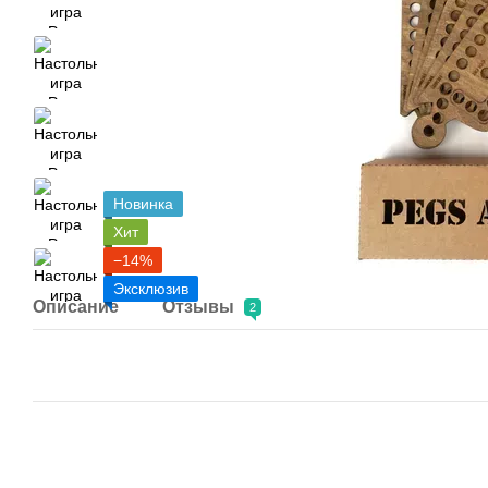
Новинка
Хит
−14%
Эксклюзив
Описание
Отзывы
2