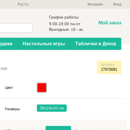
Рус
Укр
Желания
Вход
График работы:
Мой заказ
9.00-19.00 пн-пт
Выходные: сб - вс
дарки
Настольные игры
Таблички и Декор
Артикул
тзыв
27970081
Цвет
38x24x10 см
Размеры