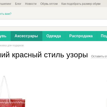
пшипинг
Блог
Новости
Обувь оптом
Как подобрать размер обуви
ить вам?
увь
Аксессуары
Одежда
Распродажа
По
ковка для подарков
ний красный стиль узоры
Оставить о