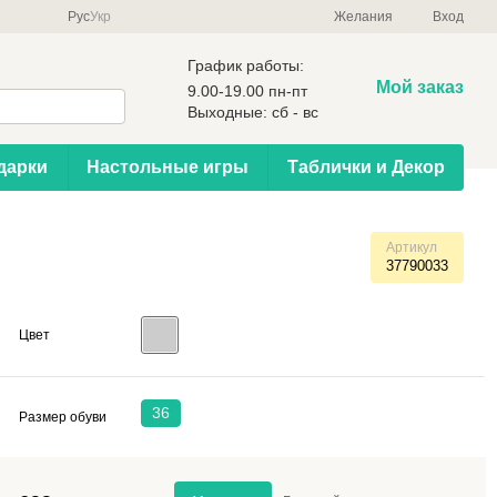
Рус
Укр
Желания
Вход
График работы:
Мой заказ
9.00-19.00 пн-пт
Выходные: сб - вс
дарки
Настольные игры
Таблички и Декор
Артикул
37790033
Цвет
36
Размер обуви