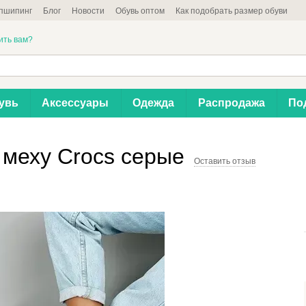
пшипинг
Блог
Новости
Обувь оптом
Как подобрать размер обуви
ить вам?
увь
Аксессуары
Одежда
Распродажа
По
 меху Crocs серые
Оставить отзыв