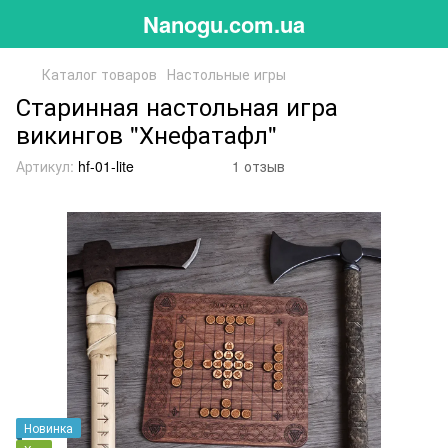
Nanogu.com.ua
Каталог товаров
Настольные игры
Старинная настольная игра
викингов "Хнефатафл"
Артикул:
hf-01-lite
1 отзыв
Новинка