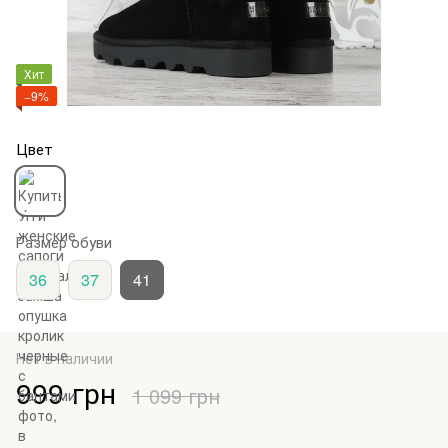
Хит
−9%
Цвет
Размер обуви
36
37
41
Нет в наличии
999 грн
1 099 грн