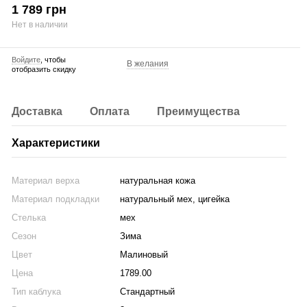
1 789 грн
Нет в наличии
Войдите
, чтобы
В желания
отобразить скидку
Доставка
Оплата
Преимущества
Характеристики
Материал верха
натуральная кожа
Материал подкладки
натуральный мех, цигейка
Стелька
мех
Сезон
Зима
Цвет
Малиновый
Цена
1789.00
Тип каблука
Стандартный