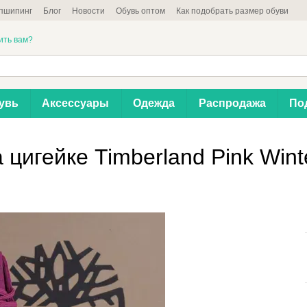
пшипинг
Блог
Новости
Обувь оптом
Как подобрать размер обуви
ить вам?
увь
Аксессуары
Одежда
Распродажа
По
цигейке Timberland Pink Wint