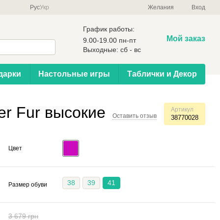
Рус
Укр
Желания
Вход
График работы:
Мой заказ
9.00-19.00 пн-пт
Выходные: сб - вс
дарки
Настольные игры
Таблички и Декор
er Fur высокие
Артикул
Оставить отзыв
38770028
Цвет
38
39
41
Размер обуви
3 679 грн