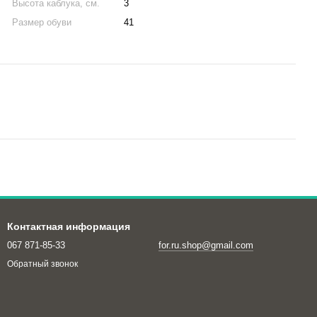
Высота каблука, см.
3
Размер обуви
41
Контактная информация
067 871-85-33
for.ru.shop@gmail.com
Обратный звонок