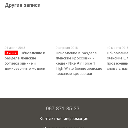
Другие записи
24 июля 2018
9 апреля 2018
19 марта 201
Обновление в
Обновление в разделе
Обновление
Акция
разделе Женские
Женские кроссовки и
Женские шл
ботинки зимние и
кеды - Nike Air Force 1
проверенн
демисезонные модели
High White белые женские
снова в нал
кожаные кроссовки
067 871-85-33
Контактная информация