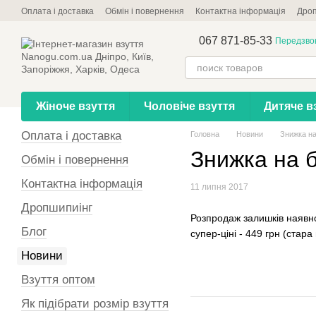
Перейти до основного контенту
Оплата і доставка
Обмін і повернення
Контактна інформація
Дроп
067 871-85-33
Передзво
Жіноче взуття
Чоловіче взуття
Дитяче в
Оплата і доставка
Головна
Новини
Знижка на 
Знижка на б
Обмін і повернення
Контактна інформація
11 липня 2017
Дропшипиінг
Розпродаж залишків наявно
Блог
супер-ціні - 449 грн (стар
Новини
Взуття оптом
Як підібрати розмір взуття