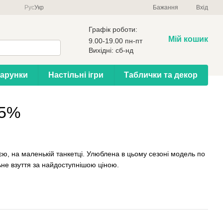
Рус
Укр
Бажання
Вхід
Графік роботи:
Мій кошик
9.00-19.00 пн-пт
Вихідні: сб-нд
арунки
Настільні ігри
Таблички та декор
35%
ю, на маленькій танкетці. Улюблена в цьому сезоні модель по
альне взуття за найдоступнішою ціною.