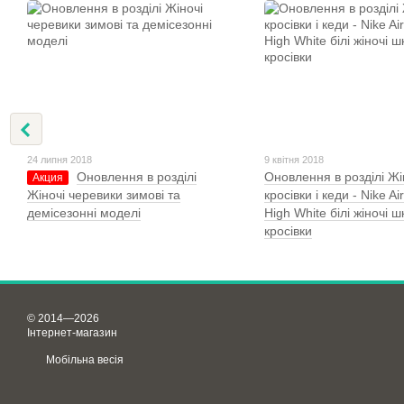
24 липня 2018
9 квітня 2018
Оновлення в розділі
Оновлення в розділі Жі
Акция
Жіночі черевики зимові та
кросівки і кеди - Nike Ai
демісезонні моделі
High White білі жіночі ш
кросівки
© 2014—2026
Інтернет-магазин
Мобільна весія