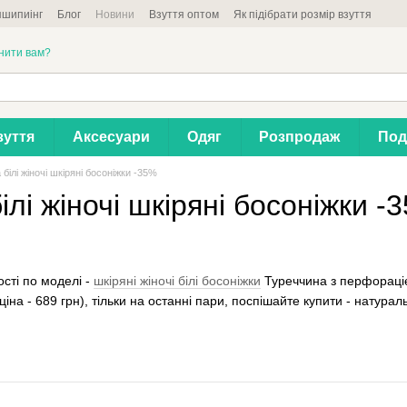
шипиінг
Блог
Новини
Взуття оптом
Як підібрати розмір взуття
нити вам?
зуття
Аксесуари
Одяг
Розпродаж
Под
білі жіночі шкіряні босоніжки -35%
ілі жіночі шкіряні босоніжки -
сті по моделі -
шкіряні жіночі білі босоніжки
Туреччина з перфораціє
а ціна - 689 грн), тільки на останні пари, поспішайте купити - натур