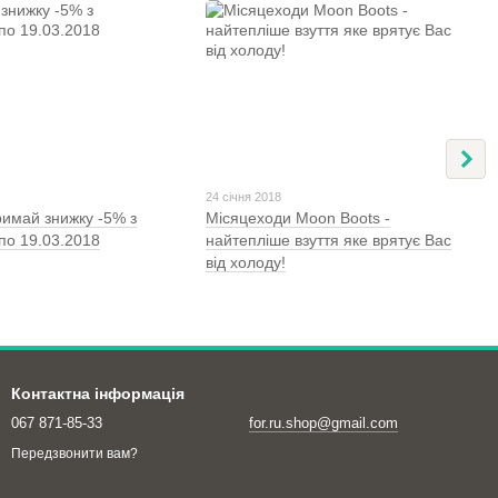
24 січня 2018
имай знижку -5% з
Місяцеходи Moon Boots -
по 19.03.2018
найтепліше взуття яке врятує Вас
від холоду!
Контактна інформація
067 871-85-33
for.ru.shop@gmail.com
Передзвонити вам?