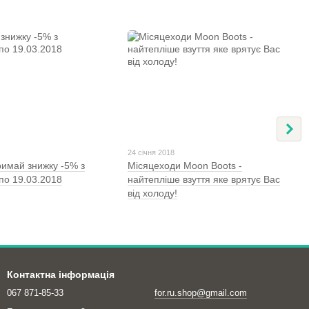
24 січня 2018
имай знижку -5% з
Місяцеходи Moon Boots -
по 19.03.2018
найтепліше взуття яке врятує Вас
від холоду!
Контактна інформація
067 871-85-33
for.ru.shop@gmail.com