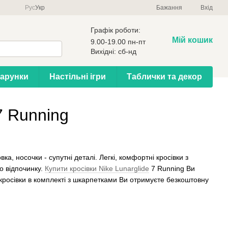
Рус
Укр
Бажання
Вхід
Графік роботи:
Мій кошик
9.00-19.00 пн-пт
Вихідні: сб-нд
арунки
Настільні ігри
Таблички та декор
7 Running
ка, носочки - супутні деталі. Легкі, комфортні кросівки з
о відпочинку.
Купити кросівки Nike Lunarglide
7 Running Ви
 кросівки в комплекті з шкарпетками Ви отримуєте безкоштовну