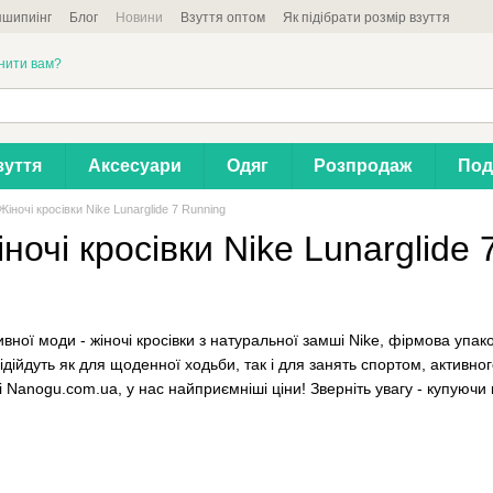
шипиінг
Блог
Новини
Взуття оптом
Як підібрати розмір взуття
нити вам?
зуття
Аксесуари
Одяг
Розпродаж
Под
Жіночі кросівки Nike Lunarglide 7 Running
ночі кросівки Nike Lunarglide 
вної моди - жіночі кросівки з натуральної замші Nike, фірмова упаков
ійдуть як для щоденної ходьби, так і для занять спортом, активног
і Nanogu.com.ua, у нас найприємніші ціни! Зверніть увагу - купуючи