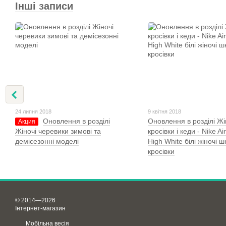
Інші записи
24 липня 2018
9 квітня 2018
Оновлення в розділі
Оновлення в розділі Жі
Акция
Жіночі черевики зимові та
кросівки і кеди - Nike Ai
демісезонні моделі
High White білі жіночі ш
кросівки
© 2014—2026
Інтернет-магазин
Мобільна весія