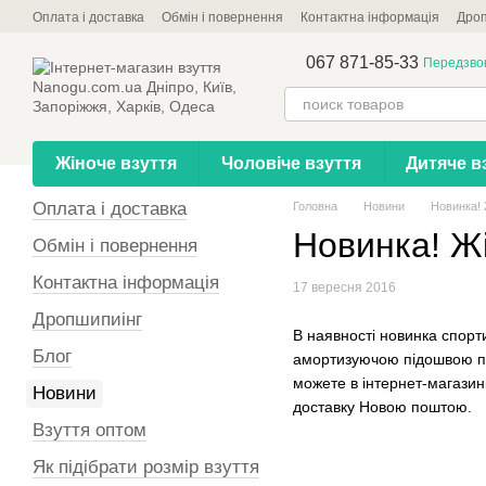
Перейти до основного контенту
Оплата і доставка
Обмін і повернення
Контактна інформація
Дроп
067 871-85-33
Передзво
Жіноче взуття
Чоловіче взуття
Дитяче в
Оплата і доставка
Головна
Новини
Новинка! 
Новинка! Жі
Обмін і повернення
Контактна інформація
17 вересня 2016
Дропшипиінг
В наявності новинка спорти
Блог
амортизуючою підошвою під
можете в інтернет-магазин
Новини
доставку Новою поштою.
Взуття оптом
Як підібрати розмір взуття