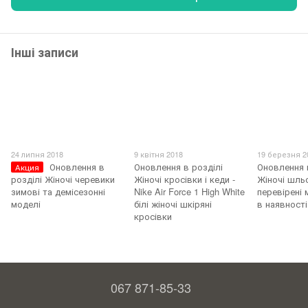
Інші записи
24 липня 2018
9 квітня 2018
19 березня 2
Оновлення в
Оновлення в розділі
Оновлення 
Акция
розділі Жіночі черевики
Жіночі кросівки і кеди -
Жіночі шльо
зимові та демісезонні
Nike Air Force 1 High White
перевірені 
моделі
білі жіночі шкіряні
в наявності
кросівки
067 871-85-33